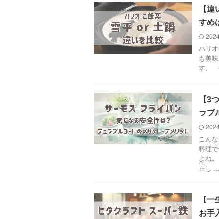
【違
すめ
2024
ハリオ
も美味
す。 
【3
ラブ
2024
こんな
料理で
よね。
正し ..
【一
お手