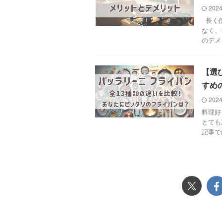
2024
長く使
なく、
のデメ
【選
すめ
2024
料理好
とても
記事で