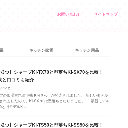
お問い合わせ
サイトマップ
電
キッチン家電
キッチン用品
3つ】シャープKI-TX70と型落ちKI-SX70を比較！
代と口コミも紹介
/11/12
プの加湿空気清浄機 KI-TX70 が発売されました。 新しいモデル
されましたので、KI-SX70 は型落ちとなりました。 最新モデル
70と旧モデルK ...
2つ】シャープKI-TS50と型落ちKI-SS50を比較！