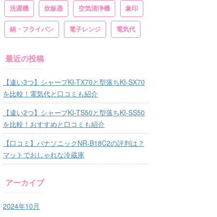
洗濯機
炊飯器
空気清浄機
象印
鍋・フライパン
電子レンジ
電気代
最近の投稿
【違い3つ】シャープKI-TX70と型落ちKI-SX70
を比較！電気代と口コミも紹介
【違い2つ】シャープKI-TS50と型落ちKI-SS50
を比較！おすすめと口コミも紹介
【口コミ】パナソニックNR-B18C2の評判は？
マットでおしゃれな冷蔵庫
アーカイブ
2024年10月