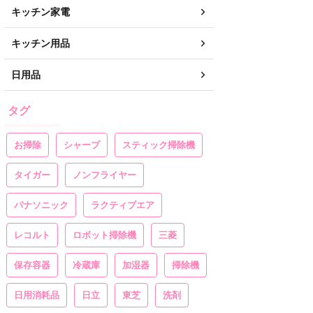
キッチン家電
キッチン用品
日用品
タグ
お掃除
シャープ
スティック掃除機
タイガー
ノンフライヤー
パナソニック
ラクティブエア
レコルト
ロボット掃除機
三菱
保存容器
冷蔵庫
加湿器
掃除機
日用消耗品
日立
東芝
洗剤