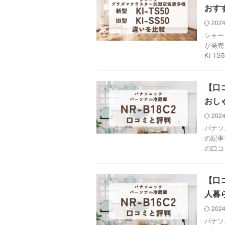
おす
2024
シャー
が発売
KI-TS
【口
おし
2024
パナソ
の記事
の口コ
【口
人暮
2024
パナソ