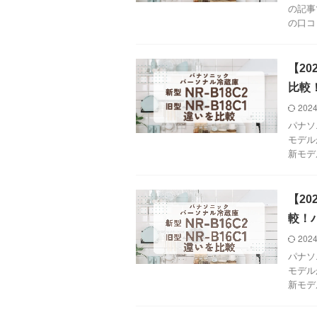
の記事
の口コ
【20
比較
2024
パナソ
モデル
新モデルN
【20
較！
2024
パナソ
モデル
新モデルN