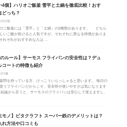
い4個】ハリオご飯釜 雪平と土鍋を徹底比較！おす
はどっち？
/11/10
のご飯釜には「雪平」と「土鍋」の2種類があります。 どちら
しいご飯が炊けると人気ですが、それぞれに異なる特徴がありま
それぞれがおすすめな人は ...
つのルール】サーモス フライパンの安全性は？デュ
ルコートの特徴も紹介
/11/9
疑問を持っている方、けっこういらっしゃると思います。 毎日の
使うフライパンだからこそ、安全性や使いやすさは気になります
 結論から言うと、サーモスのフライパンは安心して使えますし、
.
生モノ】ビタクラフト スーパー鉄のデメリットは？
入れ方法や口コミも