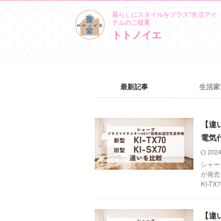
暮らしにスタイルをプラス*生活アイ
テムのご提案
トトノイエ
最新記事
生活家
【違い
電気
2024
シャー
が発売
KI-TX
【違い