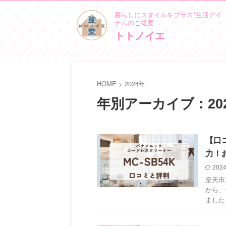
暮らしにスタイルをプラス*生活アイ
テムのご提案
トトノイエ
HOME
>
2024年
年別アーカイブ：20
【口
力！
202
楽天市
から、
ました！