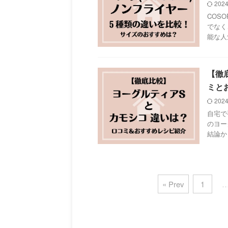
202
COS
でなく
能な人
【徹
ミと
202
自宅で
のヨー
結論か
« Prev
1