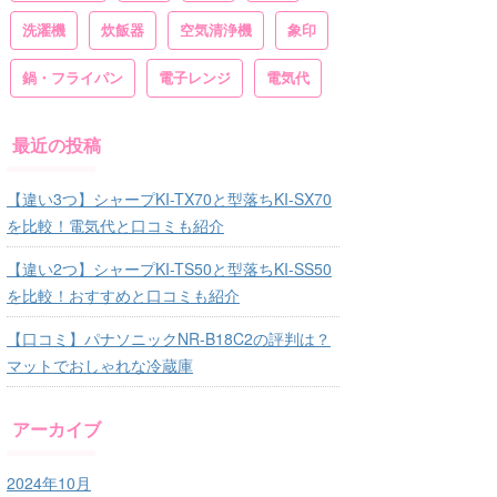
洗濯機
炊飯器
空気清浄機
象印
鍋・フライパン
電子レンジ
電気代
最近の投稿
【違い3つ】シャープKI-TX70と型落ちKI-SX70
を比較！電気代と口コミも紹介
【違い2つ】シャープKI-TS50と型落ちKI-SS50
を比較！おすすめと口コミも紹介
【口コミ】パナソニックNR-B18C2の評判は？
マットでおしゃれな冷蔵庫
アーカイブ
2024年10月