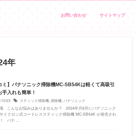
お問い合わせ
サイトマップ
24年
コミ】パナソニック掃除機MC-SB54Kは軽くて高吸引
お手入れも簡単！
4/10/23
スティック掃除機
,
掃除機
,
パナソニック
場 こんなお悩みはありませんか？ 2024年月8月にパナソニック
サイクロン式コードレススティック掃除機 MC-SB54K が発売され
 パナ ...