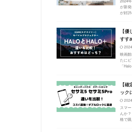
202
が新発
が好評
【優し
すす
202
映画館
たにピ
「Hal
【確
ック
202
スマー
んか？
格で購