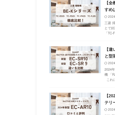
【全
すめ
202
三菱 
とで好
「TC-
【違い
と型
202
202
機 「R
これに伴
【20
テリ
202