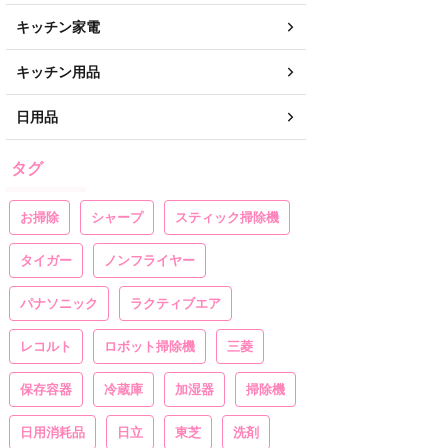
キッチン家電
キッチン用品
日用品
タグ
お掃除
シャープ
スティック掃除機
タイガー
ノンフライヤー
パナソニック
ラクティブエア
レコルト
ロボット掃除機
三菱
保存容器
冷蔵庫
加湿器
掃除機
日用消耗品
日立
東芝
洗剤