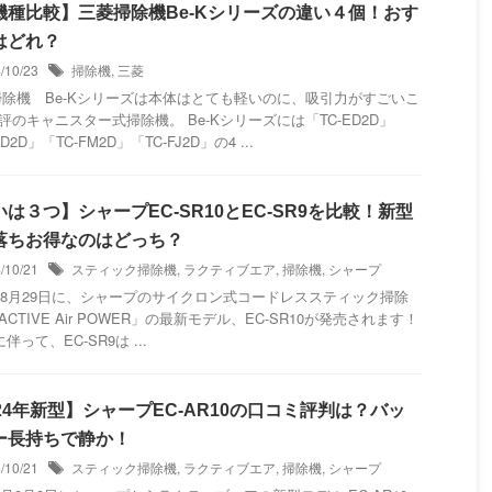
機種比較】三菱掃除機Be-Kシリーズの違い４個！おす
はどれ？
4/10/23
掃除機
,
三菱
掃除機 Be-Kシリーズは本体はとても軽いのに、吸引力がすごいこ
評のキャニスター式掃除機。 Be-Kシリーズには「TC-ED2D」
FD2D」「TC-FM2D」「TC-FJ2D」の4 ...
は３つ】シャープEC-SR10とEC-SR9を比較！新型
落ちお得なのはどっち？
4/10/21
スティック掃除機
,
ラクティブエア
,
掃除機
,
シャープ
4年8月29日に、シャープのサイクロン式コードレススティック掃除
ACTIVE Air POWER」の最新モデル、EC-SR10が発売されます！
って、EC-SR9は ...
24年新型】シャープEC-AR10の口コミ評判は？バッ
ー長持ちで静か！
4/10/21
スティック掃除機
,
ラクティブエア
,
掃除機
,
シャープ