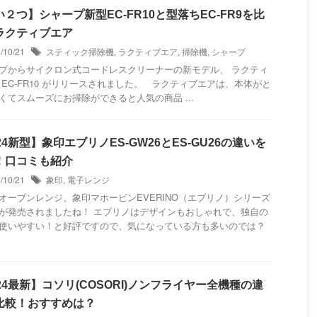
２つ】シャープ新型EC-FR10と型落ちEC-FR9を比
ラクティブエア
4/10/21
スティック掃除機
,
ラクティブエア
,
掃除機
,
シャープ
プからサイクロン式コードレスクリーナーの新モデル、 ラクティ
 EC-FR10 がリリースされました。 ラクティブエアは、本体がと
くてスムーズにお掃除ができると人気の商品 ...
24新型】象印エブリノES-GW26とES-GU26の違いを
！口コミも紹介
4/10/21
象印
,
電子レンジ
オーブンレンジ、象印マホービンEVERINO（エブリノ）シリーズ
が発売されましたね！ エブリノはデザインもおしゃれで、独自の
使いやすい！と好評ですので、気になっている方も多いのでは？
24最新】コソリ(COSORI)ノンフライヤー全機種の違
比較！おすすめは？