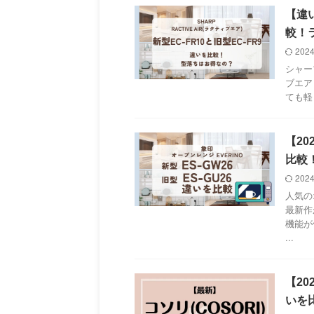
【違い
較！
202
シャー
ブエア
ても軽
【20
比較
202
人気の
最新作
機能が
...
【20
いを