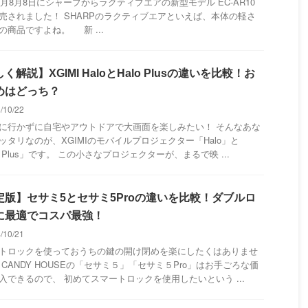
4年月8月8日にシャープからラクティブエアの新型モデル EC-AR10
売されました！ SHARPのラクティブエアといえば、本体の軽さ
の商品ですよね。 新 ...
く解説】XGIMI HaloとHalo Plusの違いを比較！お
めはどっち？
4/10/22
に行かずに自宅やアウトドアで大画面を楽しみたい！ そんなあな
ッタリなのが、XGIMIのモバイルプロジェクター「Halo」と
o Plus」です。 この小さなプロジェクターが、まるで映 ...
定版】セサミ5とセサミ5Proの違いを比較！ダブルロ
に最適でコスパ最強！
4/10/21
トロックを使っておうちの鍵の開け閉めを楽にしたくはありませ
 CANDY HOUSEの「セサミ５」「セサミ５Pro」はお手ごろな価
入できるので、 初めてスマートロックを使用したいという ...