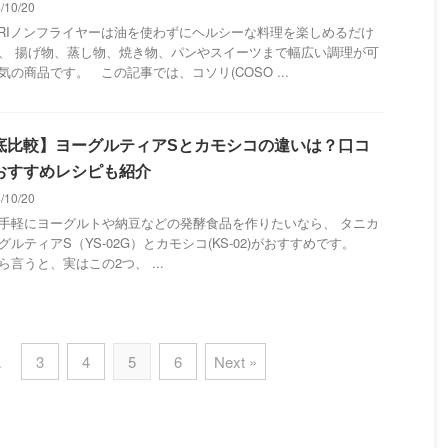
4/10/20
ORIノンフライヤーは油を使わずにヘルシーな料理を楽しめるだけ
、 揚げ物、蒸し物、焼き物、パンやスイーツまで幅広い調理が可
気の商品です。 この記事では、コソリ(COSO ...
底比較】ヨーグルティアSとカモシコの違いは？口コ
おすすめレシピも紹介
4/10/20
手軽にヨーグルトや納豆などの発酵食品を作りたいなら、 タニカ
グルティアS（YS-02G）とカモシコ(KS-02)がおすすめです。
ら言うと、実はこの2つ、 ...
…
3
4
5
6
Next »